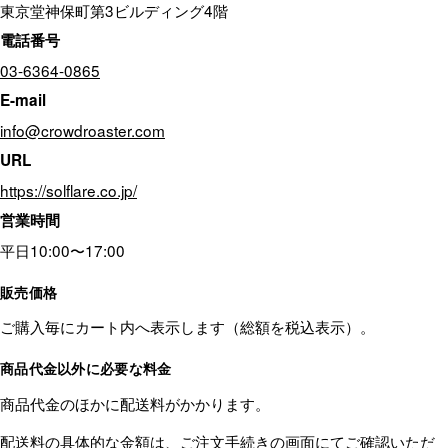
東京堂神保町第3ビルディング4階
スケール
電話番号
その他
03-6364-0865
E-mail
info@crowdroaster.com
URL
https://solflare.co.jp/
営業時間
平日10:00〜17:00
販売価格
ご購入毎にカート内へ表示します（総額を税込表示）。
商品代金以外に必要な料金
商品代金のほかに配送料がかかります。
配送料の具体的な金額は、ご注文手続きの画面にてご確認いただ