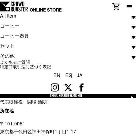
ONLINE STORE
All Item
特定商取引法に基づく表記
コーヒー
コーヒー器具
コーヒー
CROWD ROASTER ONLINE STORE（以下「当店」）が提
セット
ARTWORK COFFEE COLLECTION
コーヒー器具
供するサービスおよび商品の販売に関する表示です。
その他
De luxe MASTERPIECE COLLECTION
ハンドミル
セット
よくあるご質問
販売事業者
ATELIER COLLECTION
グラインダー
スターターセット
その他
特定商取引法に基づく表記
名称
EN
ES
JA
ATELIER COLLECTION BLACK BARON
ドリッパー
プロセット
ソルフレア株式会社
CROWD ROASTER EX
フィルター
運営責任者
ドリップバッグ
フレンチプレス
CROWD ROASTER BRAND SITE
代表取締役 関場 治朗
その他
サーバー
所在地
ドリッパースタンド
〒101-0051
ケトル
東京都千代田区神田神保町1丁目1-17
温度計