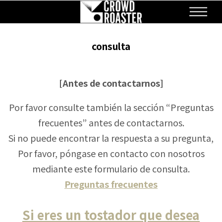
ME
NOTICIAS
ESTRUCTURA
consulta
SOLICITUD
RECOPILACIÓN
[Antes de contactarnos]
ALMACENAR
Por favor consulte también la sección “Preguntas
CULTURA
frecuentes” antes de contactarnos.
TIENDA EN LÍNEA
Si no puede encontrar la respuesta a su pregunta,
consulta
Por favor, póngase en contacto con nosotros
Información de reclutamiento
mediante este formulario de consulta.
Preguntas frecuentes
EN
ES
JA
Si eres un tostador que desea