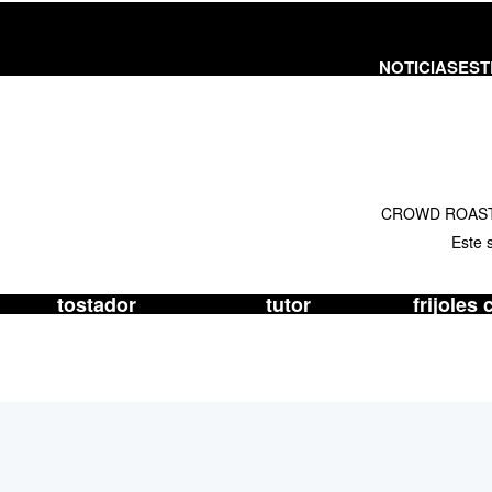
NOTICIAS
ES
CROWD ROASTER 
Este 
tostador
tutor
frijoles