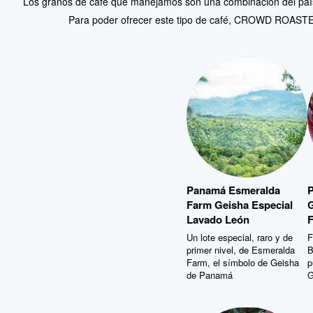
Para poder ofrecer este tipo de café, CROWD ROASTER 
Panamá Esmeralda
Farm Geisha Especial
G
Lavado León
F
Un lote especial, raro y de
F
primer nivel, de Esmeralda
B
Farm, el símbolo de Geisha
p
de Panamá
G