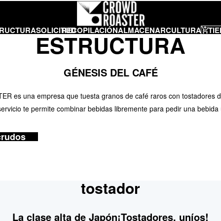
TRUCTURA
SOLICITUD
RECOPILACIÓN
ALMACENAR
CULTURA
TIE
ESTRUCTURA
GÉNESIS DEL CAFÉ
es una empresa que tuesta granos de café raros con tostadores de
servicio te permite combinar bebidas libremente para pedir una bebida 
 crudos
tostador
La clase alta de Japón
¡Tostadores, uníos!