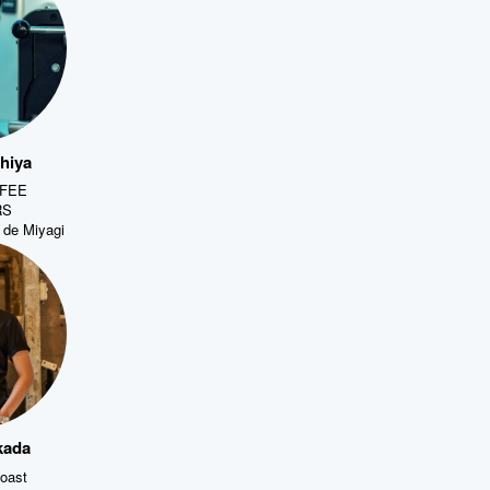
hiya
FEE
RS
 de Miyagi
kada
oast