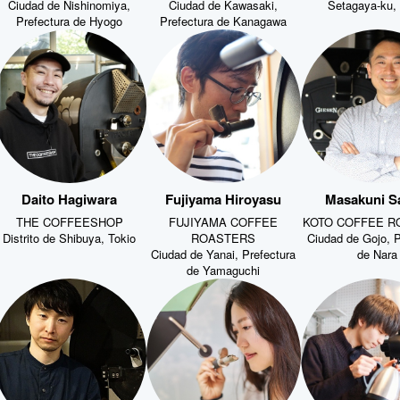
Ciudad de Nishinomiya,
Ciudad de Kawasaki,
Setagaya-ku, 
Prefectura de Hyogo
Prefectura de Kanagawa
Daito Hagiwara
Fujiyama Hiroyasu
Masakuni S
THE COFFEESHOP
FUJIYAMA COFFEE
KOTO COFFEE R
Distrito de Shibuya, Tokio
ROASTERS
Ciudad de Gojo, P
Ciudad de Yanai, Prefectura
de Nara
de Yamaguchi