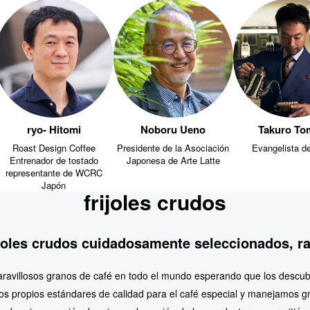
ryo- Hitomi
Noboru Ueno
Takuro To
Roast Design Coffee
Presidente de la Asociación
Evangelista de
Entrenador de tostado
Japonesa de Arte Latte
representante de WCRC
Japón
frijoles crudos
joles crudos cuidadosamente seleccionados, rar
ravillosos granos de café en todo el mundo esperando que los descu
propios estándares de calidad para el café especial y manejamos gr
 origen, región de origen y la pasión de los productores, permitiéndo