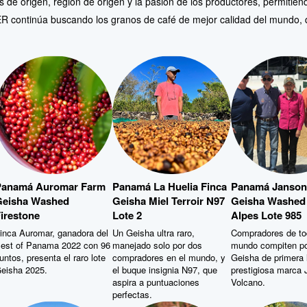
continúa buscando los granos de café de mejor calidad del mundo, q
Panamá Auromar Farm
Panamá La Huelia Finca
Panamá Janson
eisha Washed
Geisha Miel Terroir N97
Geisha Washed
irestone
Lote 2
Alpes Lote 985
inca Auromar, ganadora del
Un Geisha ultra raro,
Compradores de to
est of Panama 2022 con 96
manejado solo por dos
mundo compiten po
untos, presenta el raro lote
compradores en el mundo, y
Geisha de primera l
eisha 2025.
el buque insignia N97, que
prestigiosa marca 
aspira a puntuaciones
Volcano.
perfectas.