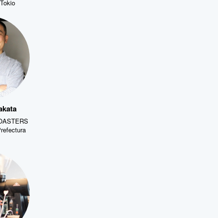
Tokio
akata
OASTERS
refectura