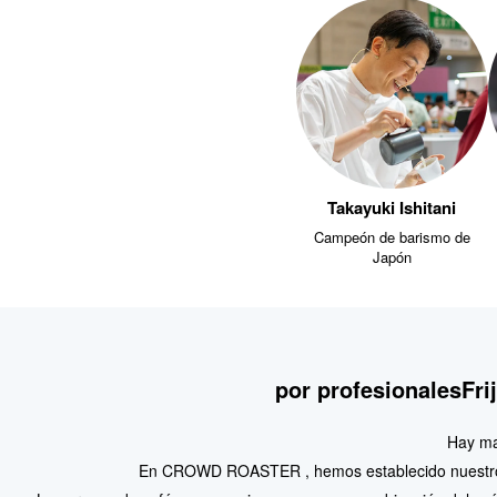
Takayuki Ishitani
Campeón de barismo de
Japón
por profesionales
Fri
Hay ma
En CROWD ROASTER , hemos establecido nuestros 
Los granos de café que manejamos son una combinación del país de