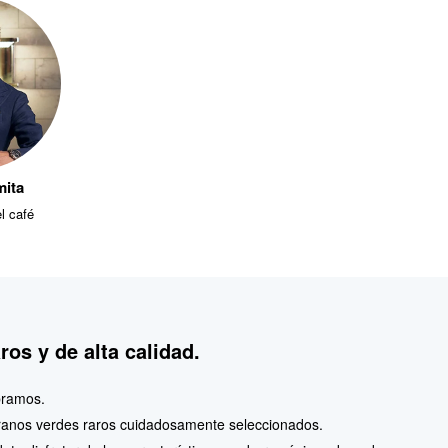
mita
l café
os y de alta calidad.
bramos.
anos verdes raros cuidadosamente seleccionados.
te disfrutar de las características y sabores únicos de cada uno.