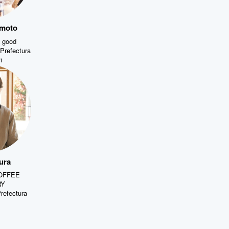
imoto
good
Prefectura
i
ura
OFFEE
RY
refectura