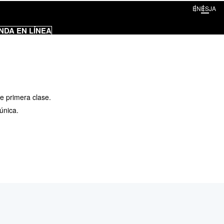
EN
ES
JA
NDA EN LÍNEA
 primera clase.
única.