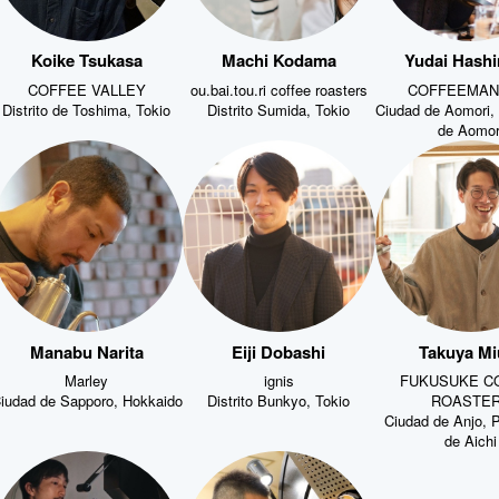
Koike Tsukasa
Machi Kodama
Yudai Hash
COFFEE VALLEY
ou.bai.tou.ri coffee roasters
COFFEEMAN 
Distrito de Toshima, Tokio
Distrito Sumida, Tokio
Ciudad de Aomori, 
de Aomor
Manabu Narita
Eiji Dobashi
Takuya Mi
Marley
ignis
FUKUSUKE C
iudad de Sapporo, Hokkaido
Distrito Bunkyo, Tokio
ROASTE
Ciudad de Anjo, P
de Aichi