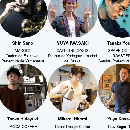
Shin Sano
YUYA IWASAKI
Tanaka Yos
MAKOTO
CAFFEINE OASIS
SPARK COF
Ciudad de Fujikawa,
Distrito de Yodogawa, ciudad
ROASTE
Prefectura de Yamanashi
de Osaka
Sendai, Prefectura
Taoka Hideyuki
Mikami Hitomi
Yuya Kosa
TAOCA COFFEE
Roast Design Coffee
Raw Sugar R