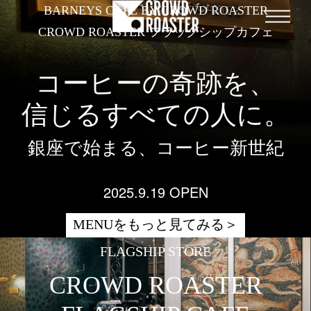
BARNEYS CAFE BY CROWD ROASTER
ME
CROWD ROASTER フラッグシップカフェ
NEWS
STRUCTURE
コーヒーの奇跡を、
APPLICATION
信じるすべての人に。
COLLECTION
STORE
銀座で始まる、コーヒー新世紀
CULTURE
ONLINE STORE
2025.9.19 OPEN
お問い合わせ
採用情報
MENUをもっと見てみる
FLAGSHIP STORE
CROWD ROASTER
EN
ES
JA