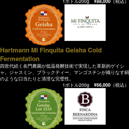
1ボトル200g
¥88,000
（税込）
Hartmann Mi Finquita Geisha Cold
Fermentation
四世代続く名門農園が低温発酵技術で実現した革新的ゲイシ
ャ。ジャスミン、ブラックティー、マンゴスチンが織りなす絹
のような口当たりと清澄な完璧性。
1ボトル200g
¥66,000
（税込）