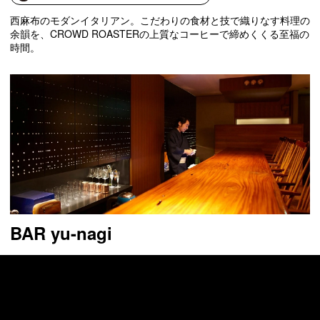
西麻布のモダンイタリアン。こだわりの食材と技で織りなす料理の
余韻を、CROWD ROASTERの上質なコーヒーで締めくくる至福の
時間。
BAR yu-nagi
店舗住所
東京都 中央区 銀座６丁目８−６ すずらん通
り・ユニクロの真裏 木の実ビル B１F
CROWD ROASTER のコーヒーが飲めるお店