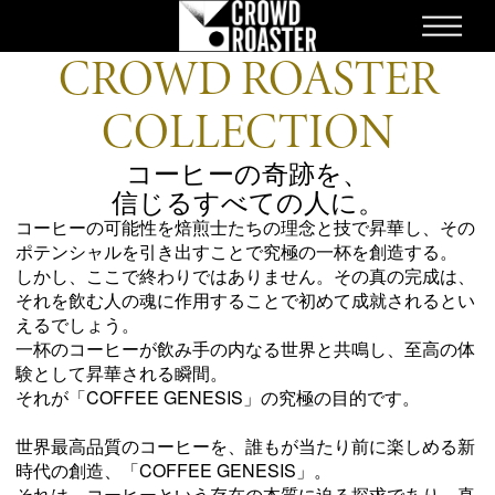
ME
NEWS
CROWD ROASTER
STRUCTURE
COLLECTION
APPLICATION
コーヒーの奇跡を、
COLLECTION
信じるすべての人に。
STORE
コーヒーの可能性を焙煎士たちの理念と技で昇華し、その
ポテンシャルを引き出すことで究極の一杯を創造する。
CULTURE
しかし、ここで終わりではありません。その真の完成は、
ONLINE STORE
それを飲む人の魂に作用することで初めて成就されるとい
えるでしょう。
お問い合わせ
一杯のコーヒーが飲み手の内なる世界と共鳴し、至高の体
採用情報
験として昇華される瞬間。
それが「COFFEE GENESIS」の究極の目的です。
世界最高品質のコーヒーを、誰もが当たり前に楽しめる新
EN
ES
JA
時代の創造、「COFFEE GENESIS」。
それは、コーヒーという存在の本質に迫る探求であり、真