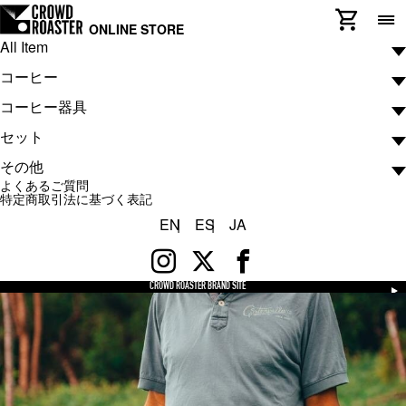
ONLINE STORE
All Item
コーヒー
コーヒー器具
コーヒー
セット
ARTWORK COFFEE COLLECTION
コーヒー器具
その他
De luxe MASTERPIECE COLLECTION
ハンドミル
セット
よくあるご質問
ATELIER COLLECTION
グラインダー
スターターセット
その他
特定商取引法に基づく表記
EN
ES
JA
ATELIER COLLECTION BLACK BARON
ドリッパー
プロセット
CROWD ROASTER EX
フィルター
ドリップバッグ
フレンチプレス
CROWD ROASTER BRAND SITE
その他
サーバー
ドリッパースタンド
ケトル
温度計