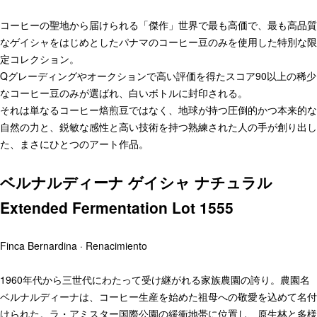
コーヒーの聖地から届けられる「傑作」世界で最も高価で、最も高品質
なゲイシャをはじめとしたパナマのコーヒー豆のみを使用した特別な限
定コレクション。
Qグレーディングやオークションで高い評価を得たスコア90以上の稀少
なコーヒー豆のみが選ばれ、白いボトルに封印される。
それは単なるコーヒー焙煎豆ではなく、地球が持つ圧倒的かつ本来的な
自然の力と、鋭敏な感性と高い技術を持つ熟練された人の手が創り出し
た、まさにひとつのアート作品。
ベルナルディーナ ゲイシャ ナチュラル
Extended Fermentation Lot 1555
Finca Bernardina · Renacimiento
1960年代から三世代にわたって受け継がれる家族農園の誇り。農園名
ベルナルディーナは、コーヒー生産を始めた祖母への敬愛を込めて名付
けられた。ラ・アミスター国際公園の緩衝地帯に位置し、原生林と多様