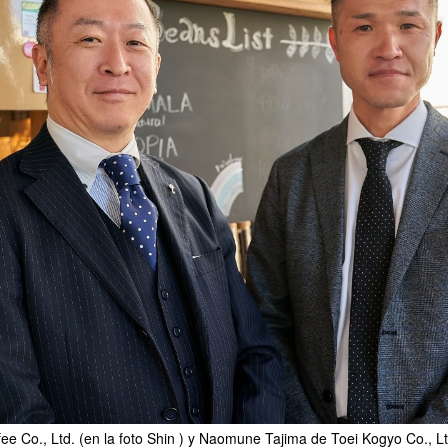
e Co., Ltd. (en la foto Shin ) y Naomune Tajima de Toei Kogyo Co., Lt