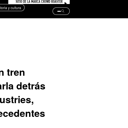
SITIO DE LA MARCA CROWD ROASTER
storia y cultura
n tren
rla detrás
ustries,
recedentes