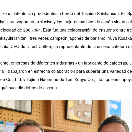
lizó un intento sin precedentes a bordo del Tokaido Shinkansen. El "S
alquila un vagón en exclusiva y los mejores baristas de Japón sirven ca
 velocidad de 280 km/h. Esta fue una colaboración de ensueño entre tre
akayuki Ishitani, tres veces campeón japonés de barismo, Yuya Kosakad
shio, CEO de Direct Coffee, un representante de la escena cafetera de
nto, empresas de diferentes industrias - un fabricante de cafeteras, 
ria - trabajaron en estrecha colaboración para superar una variedad d
ee Co., Ltd. y Tajima Naomune de Toei Kogyo Co., Ltd., quienes apoya
 qué sucedió detrás de escena.