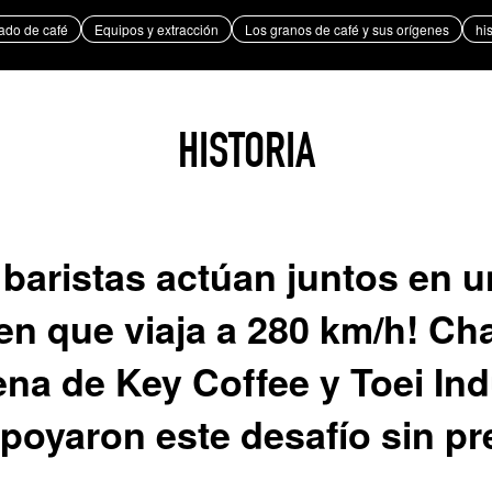
ado de café
Equipos y extracción
Los granos de café y sus orígenes
hi
Los granos de café y sus orígenes
historia y cultura
HISTORIA
as de café
El desafío de Takeharu Onuki ,
el tostador de café campeón de
 baristas actúan juntos en u
Japón de 2024.
n que viaja a 280 km/h! Cha
na de Key Coffee y Toei Ind
poyaron este desafío sin p