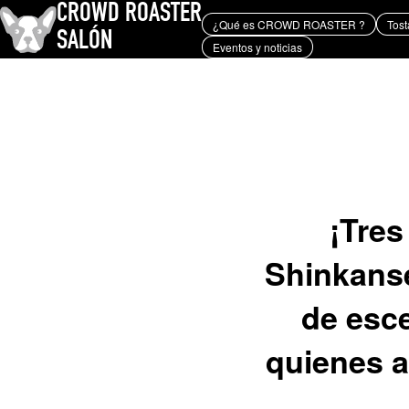
CROWD ROASTER
¿Qué es CROWD ROASTER ?
Tost
SALÓN
Eventos y noticias
¿Qué es CROWD ROASTER ?
Tostado de café
Equipos y extracción
Eventos y noticias
PALABRA CLAVE
Geisha de Panamá
Los granos de café y sus orígenes
tostador
marc
TEMAS
YUYA IWASAKI , una
propuesta que se aparta de lo
¡Tres
convencional.
Shinkanse
de esce
quienes a