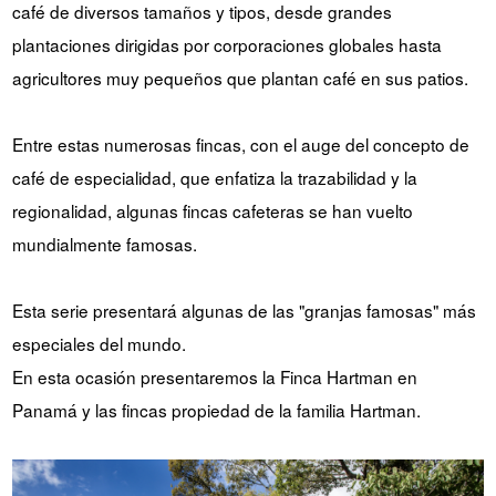
café de diversos tamaños y tipos, desde grandes
YUYA IWASAKI , una
El desafío de Takeharu Onuki
plantaciones dirigidas por corporaciones globales hasta
propuesta que se aparta de lo
, el tostador de café campeón
convencional.
de Japón de 2024.
agricultores muy pequeños que plantan café en sus patios.
SITIO DE LA MARCA CROWD ROASTER
Entre estas numerosas fincas, con el auge del concepto de
café de especialidad, que enfatiza la trazabilidad y la
regionalidad, algunas fincas cafeteras se han vuelto
mundialmente famosas.
Esta serie presentará algunas de las "granjas famosas" más
especiales del mundo.
En esta ocasión presentaremos la Finca Hartman en
Panamá y las fincas propiedad de la familia Hartman.