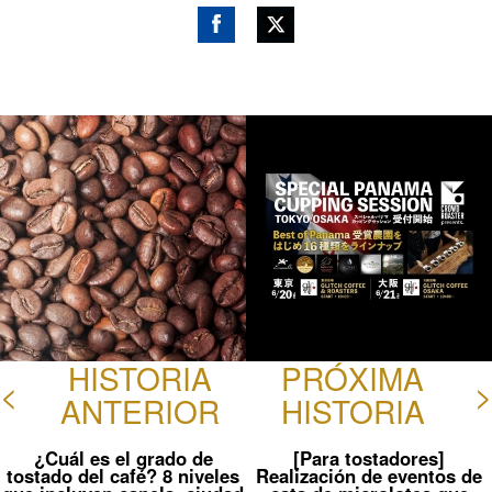
Fac
Gorj
ebo
eo
ok
HISTORIA
PRÓXIMA
<
>
ANTERIOR
HISTORIA
¿Cuál es el grado de
[Para tostadores]
tostado del café? 8 niveles
Realización de eventos de