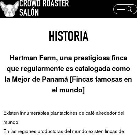
CROWD ROASTER
SALÓN
¿Qué es CROWD ROASTER ?
Tostado de café
HISTORIA
Equipos y extracción
Los granos de café y sus orígenes
historia y cultura
Eventos y noticias
Hartman Farm, una prestigiosa finca
PALABRA CLAVE
que regularmente es catalogada como
Geisha de Panamá
Los granos de café y sus orígenes
la Mejor de Panamá [Fincas famosas en
tostador
marcas de café
el mundo]
TEMAS
Existen innumerables plantaciones de café alrededor del
mundo.
En las regiones productoras del mundo existen fincas de