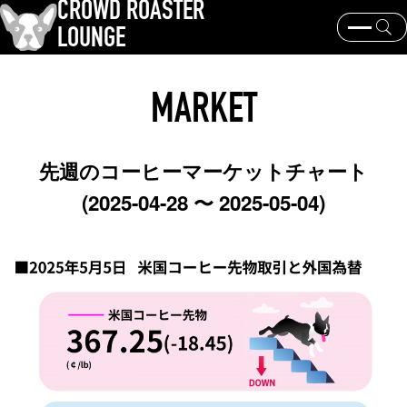
CROWD ROASTER
LOUNGE
クラウドロースターとは？
コーヒー焙煎
器具と抽出
MARKET
コーヒー豆と産地
歴史と文化
イベント・ニュース
KEY WORD
先週のコーヒーマーケットチャート
パナマゲイシャ
コーヒー豆と産地
焙煎士
(2025-04-28 〜 2025-05-04)
コーヒー銘柄
TOPICS
岩崎裕也、王道からの逸脱
2024日本チャンピオン・大貫健