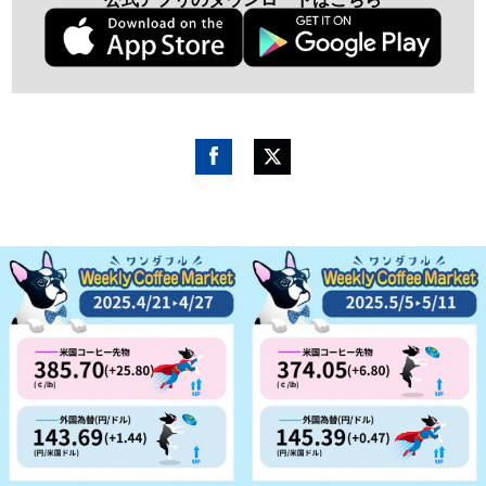
Fac
Twitt
ebo
er
ok