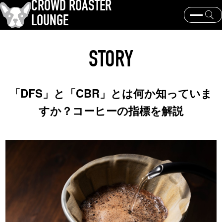
CROWD ROASTER
LOUNGE
クラウドロースターとは？
コーヒー焙煎
器具と抽出
STORY
コーヒー豆と産地
歴史と文化
イベント・ニュース
KEY WORD
「DFS」と「CBR」とは何か知っていま
パナマゲイシャ
コーヒー豆と産地
焙煎士
すか？コーヒーの指標を解説
コーヒー銘柄
TOPICS
岩崎裕也、王道からの逸脱
2024日本チャンピオン・大貫健