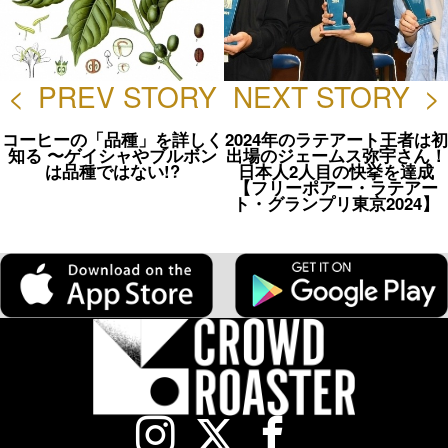
<
PREV STORY
NEXT STORY
>
コーヒーの「品種」を詳しく
2024年のラテアート王者は初
知る 〜ゲイシャやブルボン
出場のジェームス弥宇さん！
は品種ではない!?
日本人2人目の快挙を達成
【フリーポアー・ラテアー
ト・グランプリ東京2024】