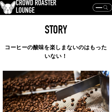
CROWD ROASTER
LOUNGE
クラウドロースターとは？
コーヒー焙煎
器具と抽出
STORY
コーヒー豆と産地
歴史と文化
イベント・ニュース
KEY WORD
コーヒーの酸味を楽しまないのはもった
パナマゲイシャ
コーヒー豆と産地
焙煎士
いない！
コーヒー銘柄
TOPICS
岩崎裕也、王道からの逸脱
2024日本チャンピオン・大貫健