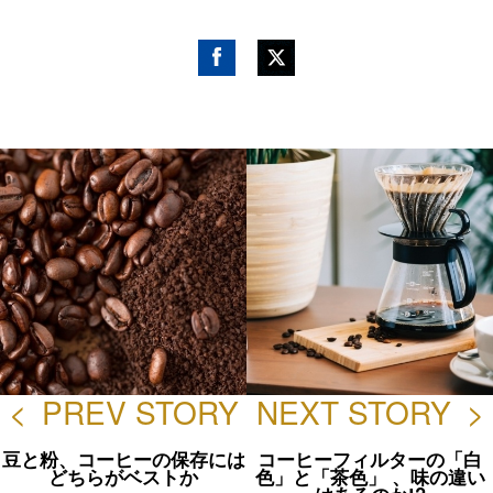
Fac
Twitt
ebo
er
ok
<
PREV STORY
NEXT STORY
>
豆と粉、コーヒーの保存には
コーヒーフィルターの「白
どちらがベストか
色」と「茶色」 、味の違い