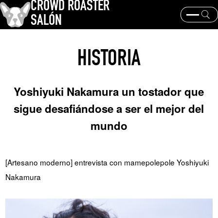
CROWD ROASTER
SALÓN
¿Qué es CROWD ROASTER ?
Tostado de café
HISTORIA
Equipos y extracción
Los granos de café y sus orígenes
historia y cultura
Eventos y noticias
Yoshiyuki Nakamura un tostador que
PALABRA CLAVE
sigue desafiándose a ser el mejor del
Geisha de Panamá
Los granos de café y sus orígenes
mundo
tostador
marcas de café
TEMAS
[Artesano moderno] entrevista con mamepolepole Yoshiyuki
Nakamura