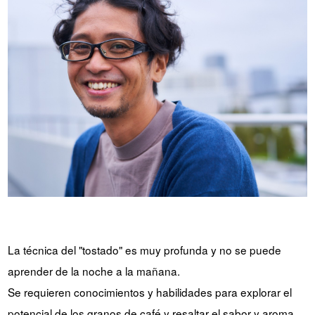
YUYA IWASAKI , una
El desafío de Takeharu Onuki
propuesta que se aparta de lo
, el tostador de café campeón
convencional.
de Japón de 2024.
SITIO DE LA MARCA CROWD ROASTER
La técnica del "tostado" es muy profunda y no se puede
aprender de la noche a la mañana.
Se requieren conocimientos y habilidades para explorar el
potencial de los granos de café y resaltar el sabor y aroma