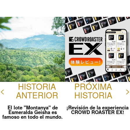
Fac
Gorj
ebo
eo
ok
HISTORIA
PRÓXIMA
<
>
ANTERIOR
HISTORIA
El lote "Montanya" de
¡Revisión de la experiencia
Esmeralda Geisha es
CROWD ROASTER EX!
famoso en todo el mundo.