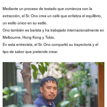
YUYA IWASAKI , una
El desafío de Takeharu Onuki
Mediante un proceso de tostado que comienza con la
propuesta que se aparta de lo
, el tostador de café campeón
extracción, el Sr. Ono crea un café que enfatiza el equilibrio,
convencional.
de Japón de 2024.
un estilo único en su estilo.
SITIO DE LA MARCA CROWD ROASTER
Ono también es barista y ha trabajado internacionalmente en
Melbourne, Hong Kong y Tokio.
En esta entrevista, el Sr. Ono compartió su trayectoria y el
tipo de sabor que pretende crear.