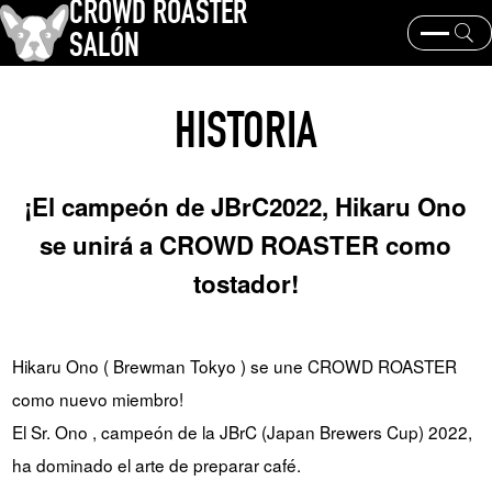
CROWD ROASTER
SALÓN
¿Qué es CROWD ROASTER ?
Tostado de café
HISTORIA
Equipos y extracción
Los granos de café y sus orígenes
historia y cultura
Eventos y noticias
¡El campeón de JBrC2022, Hikaru Ono
PALABRA CLAVE
se unirá a CROWD ROASTER como
Geisha de Panamá
Los granos de café y sus orígenes
tostador!
tostador
marcas de café
TEMAS
Hikaru Ono ( Brewman Tokyo ) se une CROWD ROASTER
como nuevo miembro!
El Sr. Ono , campeón de la JBrC (Japan Brewers Cup) 2022,
ha dominado el arte de preparar café.