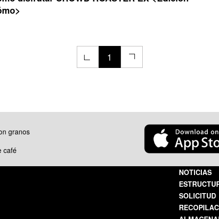
ómo>
1
on granos
e café
NOTICIAS
ESTRUCTU
SOLICITUD
RECOPILAC
ALMACENA