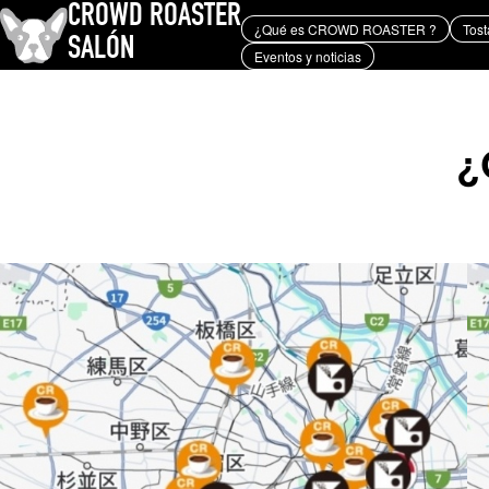
CROWD ROASTER
¿Qué es CROWD ROASTER ?
Tost
SALÓN
Eventos y noticias
¿Qué es CROWD ROASTER ?
Tostado de café
Equipos y extracción
Eventos y noticias
PALABRA CLAVE
¿
Geisha de Panamá
Los granos de café y sus orígenes
tostador
marc
TEMAS
YUYA IWASAKI , una
propuesta que se aparta de lo
convencional.