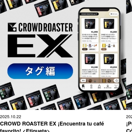
2025.10.22
20
CROWD ROASTER EX ¡Encuentra tu café
¡P
favorito! <Etiqueta>
Có