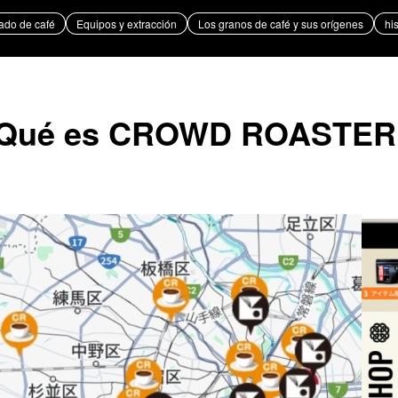
ado de café
Equipos y extracción
Los granos de café y sus orígenes
hi
Los granos de café y sus orígenes
historia y cultura
Qué es CROWD ROASTER
as de café
El desafío de Takeharu Onuki ,
el tostador de café campeón de
Japón de 2024.