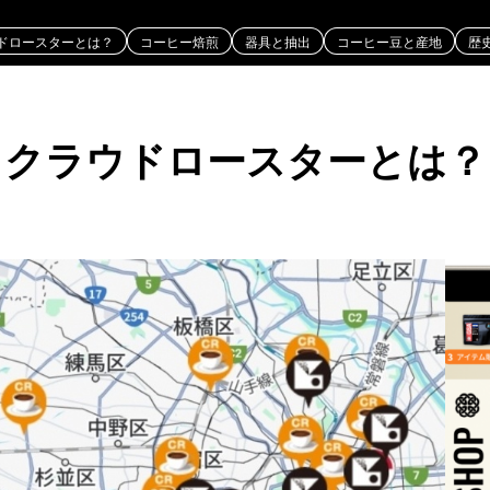
ドロースターとは？
コーヒー焙煎
器具と抽出
コーヒー豆と産地
歴
地
歴史と文化
イベント・ニュース
クラウドロースターとは？
2024日本チャンピオン・大貫健
晴焙煎士の挑戦