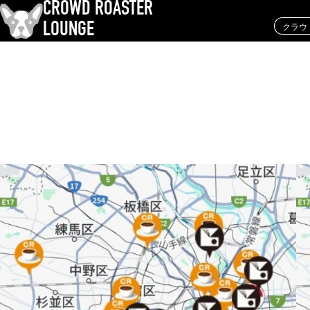
CROWD ROASTER
クラウ
LOUNGE
クラウドロースターとは？
コーヒー焙煎
器具と抽出
コーヒー豆と産
KEY WORD
パナマゲイシャ
コーヒー豆と産地
焙煎士
コーヒー銘柄
TOPICS
岩崎裕也、王道からの逸脱