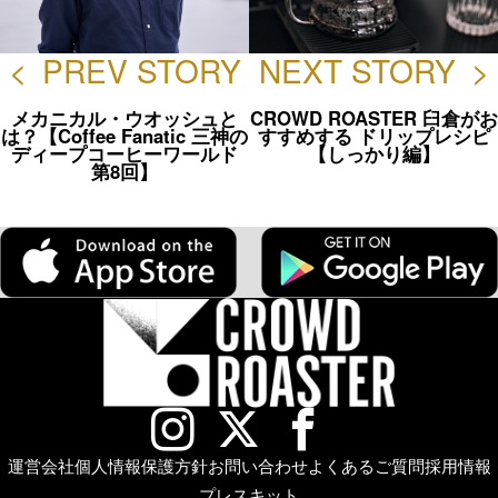
<
PREV STORY
NEXT STORY
>
メカニカル・ウオッシュと
CROWD ROASTER 臼倉がお
は？【Coffee Fanatic 三神の
すすめする ドリップレシピ
ディープコーヒーワールド
【しっかり編】
第8回】
運営会社
個人情報保護方針
お問い合わせ
よくあるご質問
採用情報
プレスキット