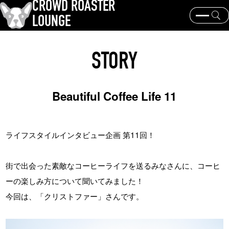
CROWD ROASTER
LOUNGE
クラウドロースターとは？
コーヒー焙煎
器具と抽出
STORY
コーヒー豆と産地
歴史と文化
イベント・ニュース
KEY WORD
Beautiful Coffee Life 11
パナマゲイシャ
コーヒー豆と産地
焙煎士
コーヒー銘柄
ライフスタイルインタビュー企画 第11回！
TOPICS
街で出会った素敵なコーヒーライフを送るみなさんに、コーヒ
ーの楽しみ方について聞いてみました！
今回は、「クリストファー」さんです。
岩崎裕也、王道からの逸脱
2024日本チャンピオン・大貫健