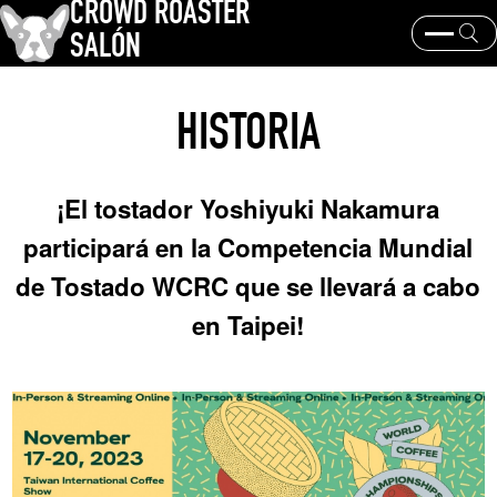
CROWD ROASTER
SALÓN
¿Qué es CROWD ROASTER ?
Tostado de café
HISTORIA
Equipos y extracción
Los granos de café y sus orígenes
historia y cultura
Eventos y noticias
¡El tostador Yoshiyuki Nakamura
PALABRA CLAVE
participará en la Competencia Mundial
Geisha de Panamá
Los granos de café y sus orígenes
de Tostado WCRC que se llevará a cabo
tostador
marcas de café
en Taipei!
TEMAS