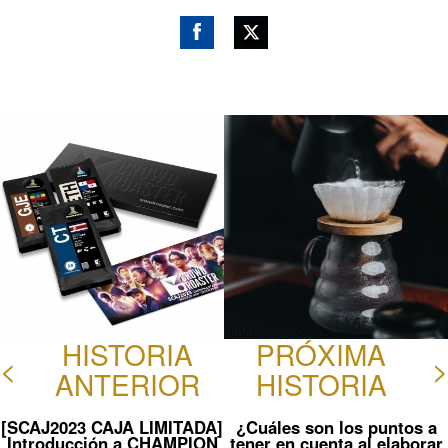
Fac
Gorj
ebo
eo
ok
HISTORIA
PRÓXIMA
<
>
ANTERIOR
HISTORIA
[SCAJ2023 CAJA LIMITADA]
¿Cuáles son los puntos a
Introducción a CHAMPION
tener en cuenta al elaborar