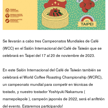
YUYA IWASAKI , una
El desafío de Takeharu Onuki
propuesta que se aparta de lo
, el tostador de café campeón
convencional.
de Japón de 2024.
SITIO DE LA MARCA CROWD ROASTER
Se llevarán a cabo tres Campeonatos Mundiales de Café
(WCC) en el Salón Internacional del Café de Taiwán que se
celebrará en Taipei del 17 al 20 de noviembre de 2023.
En este Salón Internacional del Café de Taiwán también se
celebrará el World Coffee Roasting Championship (WCRC),
un campeonato mundial para competir en técnicas de
tostado, y nuestro tostador Yoshiyuki Nakamura (
mamepolepole ), campeón japonés de 2022, será el anfitrión
del evento. Estaremos participando!