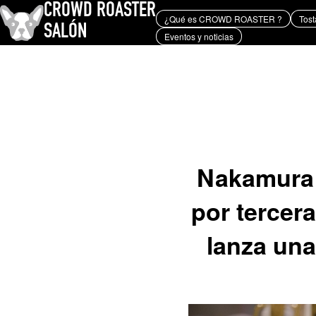
CROWD ROASTER
¿Qué es CROWD ROASTER ?
Tost
SALÓN
Eventos y noticias
¿Qué es CROWD ROASTER ?
Tostado de café
Equipos y extracción
Eventos y noticias
PALABRA CLAVE
Geisha de Panamá
Los granos de café y sus orígenes
tostador
marc
TEMAS
YUYA IWASAKI , una
propuesta que se aparta de lo
Nakamura ,
convencional.
por tercer
lanza un