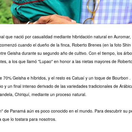
nal que nació por casualidad mediante hibridación natural en Auroma
omenzó cuando el dueño de la finca, Roberto Brenes (en la foto Shin 
re Geisha durante su segundo año de cultivo. Con el tiempo, los árbol
tes, a los que llamó "Lupao" en honor a las nietas mayores de Roberto
de 70% Geisha e híbridos, y el resto es Catuaí y un toque de Bourbon 
y un final intenso derivado de las variedades tradicionales de Arábica
ndela, Chiriquí, mediante un proceso natural.
n" de Panamá aún es poco conocido en el mundo. Para descubrir su pot
que lo tostara para nosotros.