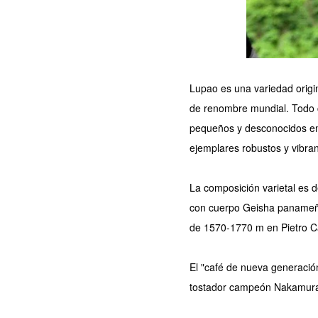
Lupao es una variedad origi
de renombre mundial. Todo c
pequeños y desconocidos ent
ejemplares robustos y vibran
La composición varietal es 
con cuerpo Geisha panameño 
de 1570-1770 m en Pietro Ca
El "café de nueva generació
tostador campeón Nakamura 