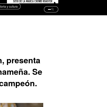
SITIO DE LA MARCA CROWD ROASTER
storia y cultura
n, presenta
anameña. Se
 campeón.