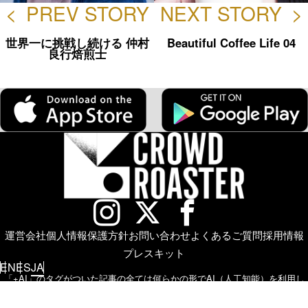
<
PREV STORY
NEXT STORY
>
世界一に挑戦し続ける 仲村
Beautiful Coffee Life 04
良行焙煎士
運営会社
個人情報保護方針
お問い合わせ
よくあるご質問
採用情報
プレスキット
EN
ES
JA
「+AI」のタグがついた記事の全ては何らかの形でAI（人工知能）を利用し
て記述ならびに画像生成されたものとなっております。
その情報の正確性や
信憑性、信頼性は確認できていないことをご了承下さい。