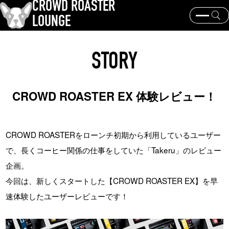
CROWD ROASTER
LOUNGE
クラウドロースターとは？
コーヒー焙煎
器具と抽出
STORY
コーヒー豆と産地
歴史と文化
イベント・ニュース
KEY WORD
CROWD ROASTER EX 体験レビュー！
パナマゲイシャ
コーヒー豆と産地
焙煎士
コーヒー銘柄
CROWD ROASTERをローンチ初期から利用しているユーザー
TOPICS
で、長くコーヒー関係の仕事をしていた「Takeru」のレビュー
企画。
今回は、新しくスタートした【CROWD ROASTER EX】を早
速体験したユーザーレビューです！
岩崎裕也、王道からの逸脱
2024日本チャンピオン・大貫健